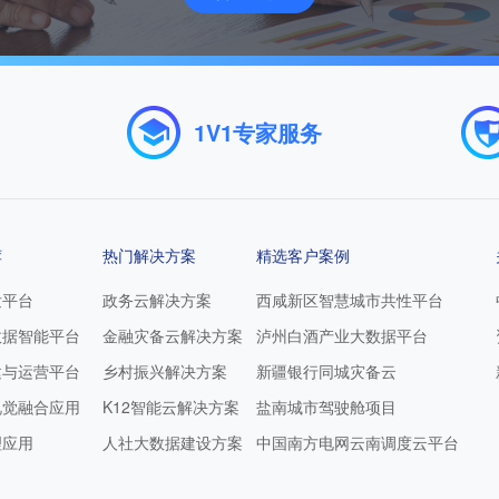
电子云
新闻中心
介绍
热点新闻
1V1专家服务
CEC集团新闻
荐
热门解决方案
精选客户案例
发平台
政务云解决方案
西咸新区智慧城市共性平台
数据智能平台
金融灾备云解决方案
泸州白酒产业大数据平台
建与运营平台
乡村振兴解决方案
新疆银行同城灾备云
视觉融合应用
K12智能云解决方案
盐南城市驾驶舱项目
理应⽤
人社大数据建设方案
中国南方电网云南调度云平台