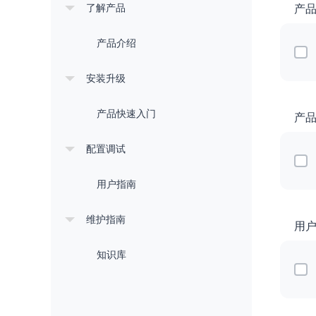
了解产品
产
政务云
行业解决方案
产品介绍
政务云解决
通用解决方案
安装升级
数字政府
城市治理解
产品快速入门
产
社会治理解
配置调试
安全治理解
经济治理解
用户指南
经济治理解
维护指南
政务数据治
用
知识库
金融
金融灾备云
绿色金融解