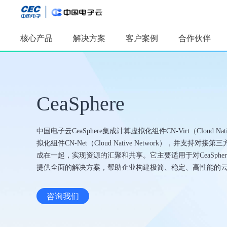
核心产品
解决方案
客户案例
合作伙伴
精选推
精选推荐
CeaSphere
人工智能
AI算力产品
应用开发平
及服务
采购管理应
软件工厂
数字孪生
中国电子云CeaSphere集成计算虚拟化组件CN-Virt（Cloud Nativ
全模态数据
拟化组件CN-Net（Cloud Native Network），并支
本体构建与
成在一起，实现资源的汇聚和共享。它主要适用于对CeaSph
提供全面的解决方案，帮助企业构建极简、稳定、高性能的
咨询我们