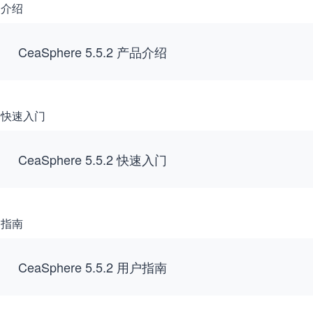
品介绍
部委
方案
乡村振兴解决方案
CeaSphere 5.5.2 产品介绍
公安情指行一体化云解决方案
数据治理及步态识别解决方案
决方案
政法融合分布式指挥云解决方案
品快速入门
决方案
可信云视频会议解决方案
决方案
CeaSphere 5.5.2 快速入门
智慧水利解决方案
决方案（营商通）
跨境电商监管场所解决方案
决方案（城市项目管理）
交通
理和智能分析解决方案
户指南
综合交通解决方案
CeaSphere 5.5.2 用户指南
智慧高速解决方案
解决方案
重大活动保障方案
决方案