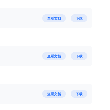
医疗
医院专属私有云解决方案
查看文档
下载
医共体超融合解决方案
区域医学影像云解决方案
教育
K12智能云解决方案
查看文档
下载
职业教育智能云解决方案
高校智能云解决方案
民生
医保基金大数据监管平台
查看文档
下载
人社大数据建设方案
人社省市数据回流解决方案