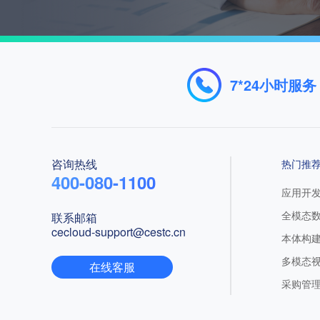
了解中国
中国电子云
7*24小时服务
资质荣誉
了解中国电子云
咨询热线
为国家重大工程及关键行
热门推
400-080-1100
业打造数据时代高安全数
应用开
字基础设施。
全模态
联系邮箱
cecloud-support@cestc.cn
本体构
多模态
在线客服
采购管