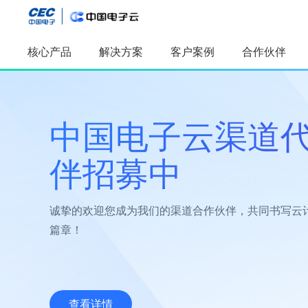
核心产品
解决方案
客户案例
合作伙伴
精选推
精选推荐
中国电子云
中国电子云上线
国有企业数字化
中国电子云渠道
中国电子云 中国
人工智能
AI算力产品
应用开发平
及服务
采购管理应
新星AI重磅发布
DeepSeek-R1/
伴招募中
软件工厂
数字孪生
100+央国企客户的共同选择
云可信 创未来
全模态数据
本体构建与
面向国家关键行业，提供全链路AI解决方案
提供私有化部署方案
诚挚的欢迎您成为我们的渠道合作伙伴，共同书写云
篇章！
查看详情
查看详情
查看详情
查看详情