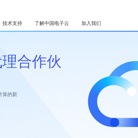
技术支持
了解中国电子云
加入我们
荐
转型案例
代理合作伙
信创云
台
用
V3全系模型
智能平台
运营平台
计算的新