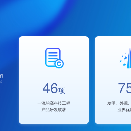
电子云
新闻中心
介绍
热点新闻
CEC集团新闻
硬件
46
7
的
项
一流的高科技工程
发明、外观
产品研发软著
业界优