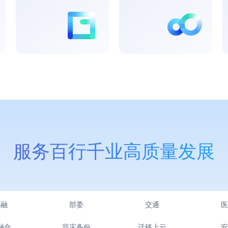
部委
方案
乡村振兴解决方案
公安情指行一体化云解决方案
数据治理及步态识别解决方案
决方案
政法融合分布式指挥云解决方案
决方案
可信云视频会议解决方案
决方案
智慧水利解决方案
决方案（营商通）
跨境电商监管场所解决方案
决方案（城市项目管理）
服务百行千业高质量发展
交通
理和智能分析解决方案
综合交通解决方案
智慧高速解决方案
金融
部委
交通
医
解决方案
重大活动保障方案
决方案
融合
容灾备份
迁移上云
安