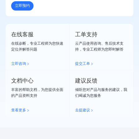
立即预约
在线客服
工单支持
在线诊断，专业工程师为您快速
云产品使用咨询、售后技术支
定位并解答问题
持，专业工程师为您即时解答
立即咨询 >
提交工单 >
文档中心
建议反馈
丰富的帮助文档，为您提供全面
倾听您对产品与服务的建议，我
的产品资料支持
们竭诚为您服务
查看更多 >
去提建议 >