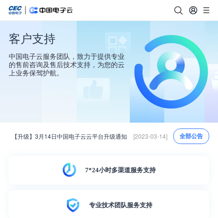
客户支持
中国电子云服务团队，致力于提供专业
的售前咨询及售后技术支持，为您的云
上业务保驾护航。
【升级】3月14日中国电子云云平台升级通知
[2023-03-14]
全部公告
7*24小时多渠道服务支持
专业技术团队服务支持