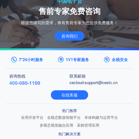
中国电子云
售前专家免费咨询
根据您填写的需求，将有售前专家为您提供免费服务！
咨询我们
7*24小时服务
1V1专家服务
全栈安全
咨询热线
联系邮箱
400-080-1100
cecloud-support@cestc.cn
在线客服
热门推荐
应用开发平台
全模态数据智能平台
本体构建与运营平台
多模态视觉融合应用
采购管理应⽤
热门解决方案