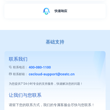
快速响应
基础支持
联系我们
400-080-1100
联系电话：
cecloud-support@cestc.cn
联系邮箱：
为您提供7*24小时专业的支持服务，快速解决您的问题！
让我们与您联系
请留下您的联系方式，我们的专属客服会尽快与您联系！