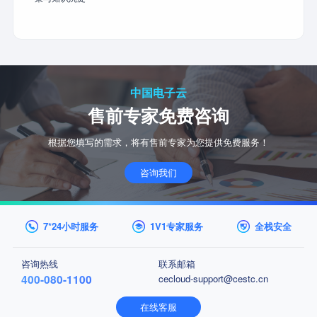
中国电子云
售前专家免费咨询
根据您填写的需求，将有售前专家为您提供免费服务！
咨询我们
7*24小时服务
1V1专家服务
全栈安全
咨询热线
联系邮箱
400-080-1100
cecloud-support@cestc.cn
在线客服