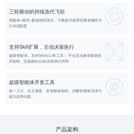
三轮驱动的持续选代飞轮
智能体×模型×数据协同迭代，不断提升推理结果准确性与
行业适配度
支持Skill扩展，主动决策执行
超级智能体，支持Skill/CLI等工具； 平台灵活兼容最新技
术架构，完成感知/认知/决策/执行闭环
超级智能体开发工具
统一入口、自主调度、多智能体协同，消解智能体沼泽与
能力边界问题。
产品架构