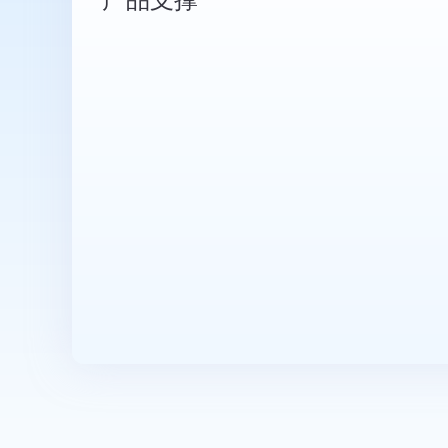
产品支撑
智慧网点解
查看全部解决方案 >
文档
文档中心
技术支持
为您提供高效服务保障，
支撑上云前、中、后全流
程专业服务。