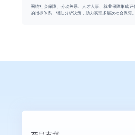
围绕社会保障、劳动关系、人才人事、就业保障形成评
政务云
行业解决方案
的指标体系，辅助分析决策，助力实现多层次社会保障
政务云解决
通用解决方案
数字政府
城市治理解
社会治理解
安全治理解
经济治理解
经济治理解
政务数据治
金融
金融灾备云
绿色金融解