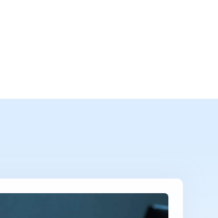
医疗
医院专属私有云解决方案
医共体超融合解决方案
区域医学影像云解决方案
教育
K12智能云解决方案
职业教育智能云解决方案
高校智能云解决方案
民生
医保基金大数据监管平台
人社大数据建设方案
人社省市数据回流解决方案