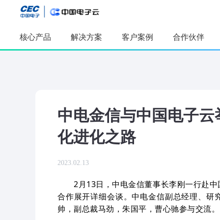
核心产品
解决方案
客户案例
合作伙伴
精选推
精选推荐
人工智能
AI算力产品
应用开发平
及服务
中电金信与中国电子云
采购管理应
软件工厂
数字孪生
全模态数据
化进化之路
本体构建与
2023.02.13
2月13日，中电金信董事长李刚一行赴
合作展开详细会谈。中电金信副总经理、研
帅，副总裁马劲，朱国平，曹心驰参与交流。