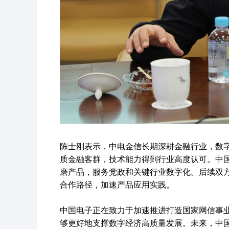
智慧网点解
查看全部解决方案 >
文档
文档中心
技术支持
陈士刚表示，中电金信长期深耕金融行业，数
为您提供高效服务保障，
质金融客群，技术能力得到行业高度认可。中
支撑上云前、中、后全流
磨产品，服务党政和关键行业数字化。后续双
程专业服务。
合作路径，加速产品应用实践。
中国电子正在致力于加速推进打造国家网信事
够更好地支撑数字经济高质量发展。未来，中