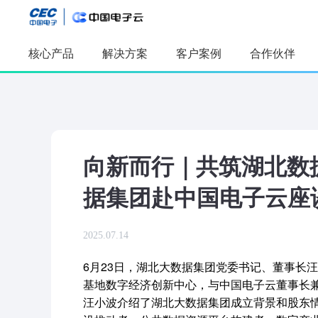
核心产品
解决方案
客户案例
合作伙伴
精选推
精选推荐
人工智能
AI算力产品
应用开发平
及服务
向新而行｜共筑湖北数
采购管理应
软件工厂
数字孪生
全模态数据
据集团赴中国电子云座
本体构建与
2025.07.14
6月23日，湖北大数据集团党委书记、董事长
基地数字经济创新中心，与中国电子云董事长
汪小波介绍了湖北大数据集团成立背景和股东情