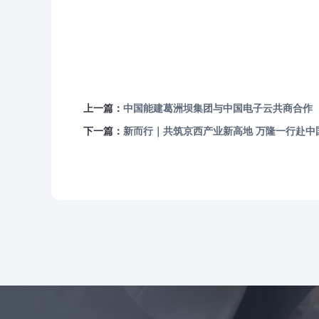
政务云
行业解决方案
政务云解决
通用解决方案
数字政府
上一篇：
中国能建葛洲坝集团与中国电子云共商合作
城市治理解
下一篇：
新而行｜共筑京西产业新高地 万隆一行赴中
社会治理解
安全治理解
经济治理解
经济治理解
政务数据治
金融
金融灾备云
绿色金融解