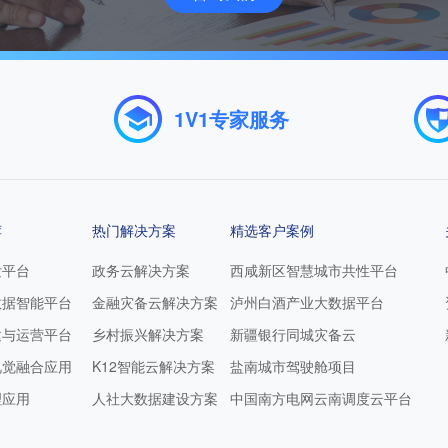
1V1专家服务
荐
热门解决方案
精选客户案例
发平台
政务云解决方案
西咸新区智慧城市共性平台
数据智能平台
金融灾备云解决方案
泸州白酒产业大数据平台
建与运营平台
乡村振兴解决方案
新疆银行同城灾备云
视觉融合应用
K12智能云解决方案
盐南城市驾驶舱项目
理应⽤
人社大数据建设方案
中国南方电网云南调度云平台