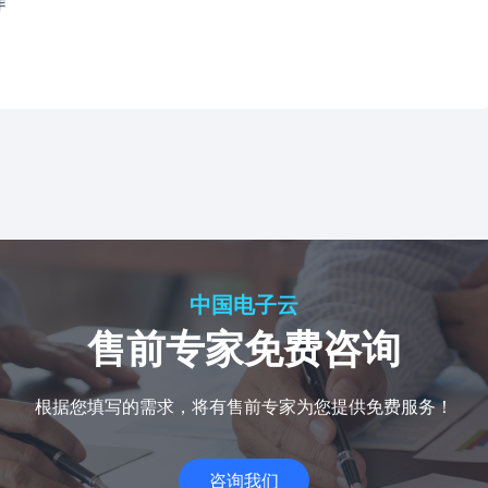
作
中国电子云
售前专家免费咨询
根据您填写的需求，将有售前专家为您提供免费服务！
咨询我们