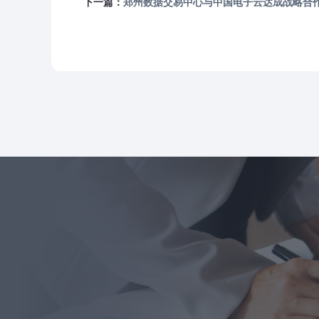
下一篇：
郑州数据交易中心与中国电子云达成战略合