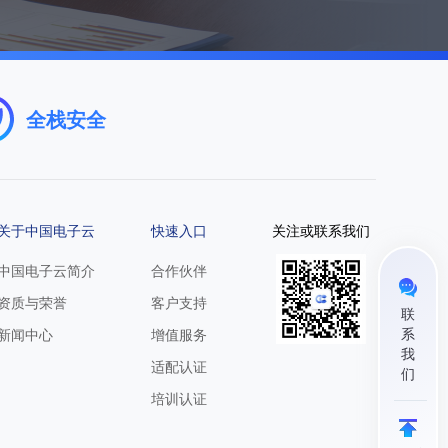
全栈安全
关于中国电子云
快速入口
关注或联系我们
中国电子云简介
合作伙伴
资质与荣誉
客户支持
联
系
新闻中心
增值服务
我
适配认证
们
培训认证