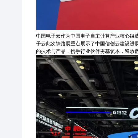
政务云
行业解决方案
政务云解决
通用解决方案
中国电子云作为中国电子自主计算产业核心组
数字政府
子云此次铁路展重点展示了中国信创云建设进
城市治理解
的技术与产品，携手行业伙伴夯基筑本，释放
社会治理解
安全治理解
经济治理解
经济治理解
政务数据治
金融
金融灾备云
绿色金融解