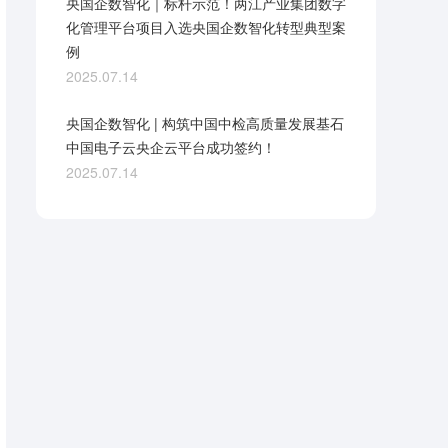
央国企数智化｜标杆示范！两江产业集团数字
化管理平台项目入选央国企数智化转型典型案
例
2025.07.14
央国企数智化 | 构筑中国中检高质量发展基石
中国电子云央企云平台成功签约！
2025.07.14