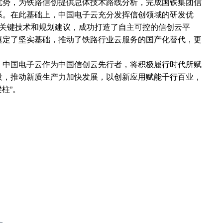
优势，为铁路信创提供总体技术路线分析，完成国铁集团信
系。在此基础上，中国电子云充分发挥信创领域的研发优
电子云
新闻中心
S的关键技术和规划建议，成功打造了自主可控的信创云平
奠定了坚实基础，推动了铁路行业云服务的国产化替代，更
介绍
热点新闻
CEC集团新闻
。中国电子云作为中国信创云先行者，将积极履行时代所赋
设，推动新质生产力加快发展，以创新应用赋能千行百业，
柱”。