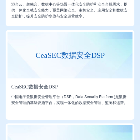
混合云、超融合、数据中心等场景一体化安全防护和安全合规需求，提
供一体化全栈安全能力，覆盖网络安全、主机安全、应用安全和数据安
全防护，提升安全防护水位与安全运营效率。
CeaSEC数据安全DSP
CeaSEC数据安全DSP
中国电子云数据安全管理平台（DSP，Data Security Platform )是数据
安全管理的基础设施平台，实现一体化的数据安全管理、监测和运营。