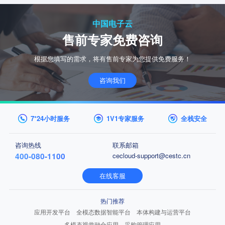
中国电子云
售前专家免费咨询
根据您填写的需求，将有售前专家为您提供免费服务！
咨询我们
7*24小时服务
1V1专家服务
全栈安全
咨询热线
联系邮箱
400-080-1100
cecloud-support@cestc.cn
在线客服
热门推荐
应用开发平台
全模态数据智能平台
本体构建与运营平台
多模态视觉融合应用
采购管理应⽤