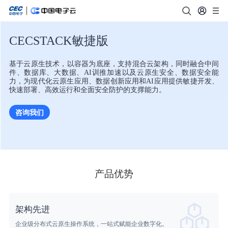
CECSTACK敏捷版
基于云原生技术，以容器为底座，支持混合云架构，同时融合中间
件、数据库、大数据、AI训推加速以及云原生安全、数据安全能
力，为现代化云原生应用、数据创新应用和AI应用提供敏捷开发、
快速部署、高效运行和全面安全防护的支撑能力。
咨询我们
产品优势
架构先进
企业级分布式云原生操作系统，一站式赋能企业数字化。