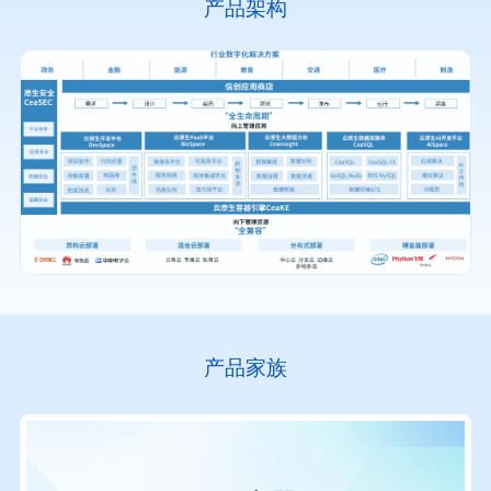
产品架构
产品家族