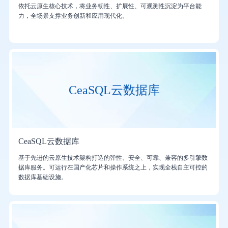
依托云原生核心技术，将业务韧性、扩展性、可观测性沉淀为平台能
力，全场景支撑业务创新和应用现代化。
CeaSQL云数据库
CeaSQL云数据库
基于先进的云原生技术架构打造的弹性、安全、可靠、兼容的多引擎数
据库服务。可运行在国产化芯片和操作系统之上，实现全栈自主可控的
数据库基础设施。