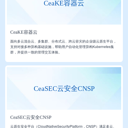
CeaKE容器云
CeaKE容器云
面向多云混合云、多集群、分布式云、跨云容灾的企业级云原生平台，
支持对接多种异构基础设施，帮助用户自动化管理异构Kubernetes集
群，并提供一致的管理交互体验。
CeaSEC云安全CNSP
CeaSEC云安全CNSP
云原生安全平台（CloudNativeSecurityPlatform，CNSP）满足多云、